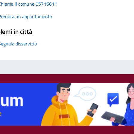
Chiama il comune 05716611
Prenota un appuntamento
lemi in città
Segnala disservizio