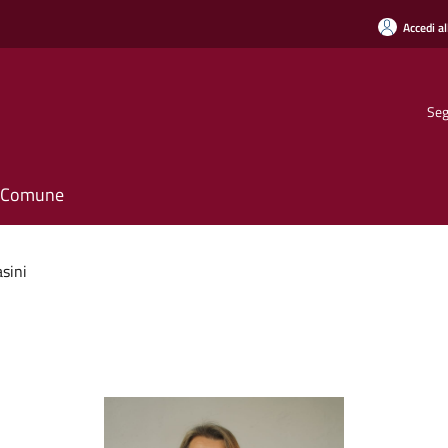
Accedi al
Seg
il Comune
sini