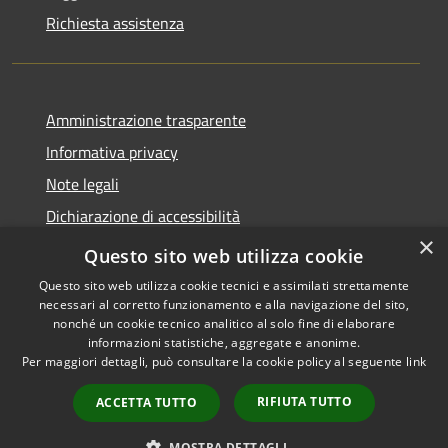
Richiesta assistenza
Amministrazione trasparente
Informativa privacy
Note legali
Dichiarazione di accessibilità
×
Whistleblowing
Questo sito web utilizza cookie
Questo sito web utilizza cookie tecnici e assimilati strettamente
necessari al corretto funzionamento e alla navigazione del sito,
nonché un cookie tecnico analitico al solo fine di elaborare
informazioni statistiche, aggregate e anonime.
RSS
Copyright © 2026 • Comune di
Per maggiori dettagli, può consultare la cookie policy al seguente
link
Accessibilità
Certaldo • Powered by
Privacy
Municipium
Accesso
•
RIFIUTA TUTTO
ACCETTA TUTTO
Cookie
redazione
Mappa del sito
MOSTRA DETTAGLI