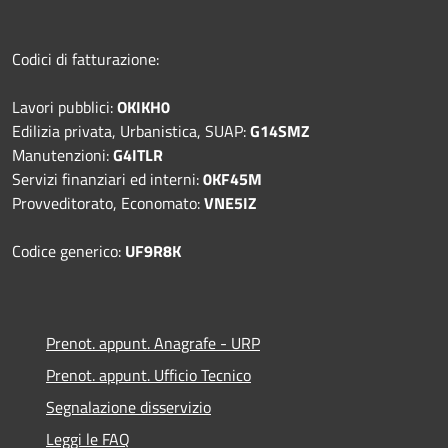
Codici di fatturazione:
Lavori pubblici:
OKIKH0
Edilizia privata, Urbanistica, SUAP:
G14SMZ
Manutenzioni:
G4ITLR
Servizi finanziari ed interni:
0KF45M
Provveditorato, Economato:
VNE5IZ
Codice generico:
UF9R8K
Prenot. appunt. Anagrafe - URP
Prenot. appunt. Ufficio Tecnico
Segnalazione disservizio
Leggi le FAQ