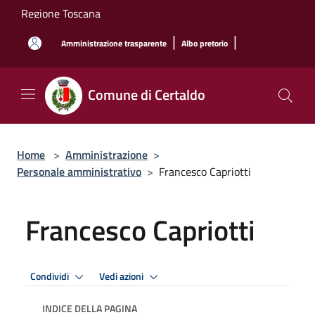
Salta al contenuto principale
Regione Toscana
|
|
Amministrazione trasparente
Albo pretorio
Comune di Certaldo
Home
>
Amministrazione
>
Personale amministrativo
>
Francesco Capriotti
Francesco Capriotti
Condividi
Vedi azioni
INDICE DELLA PAGINA