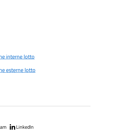
e interne lotto
e esterne lotto
ram
LinkedIn