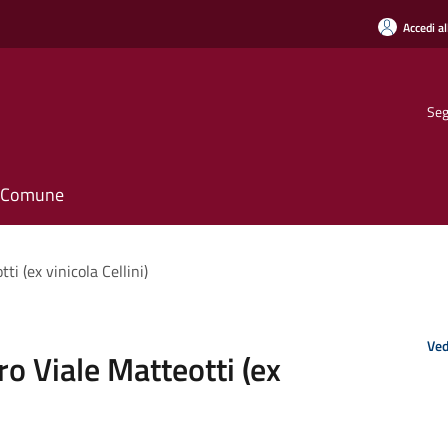
Accedi al
Seg
il Comune
i (ex vinicola Cellini)
Ved
o Viale Matteotti (ex