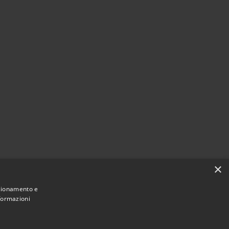
×
nzionamento e
nformazioni