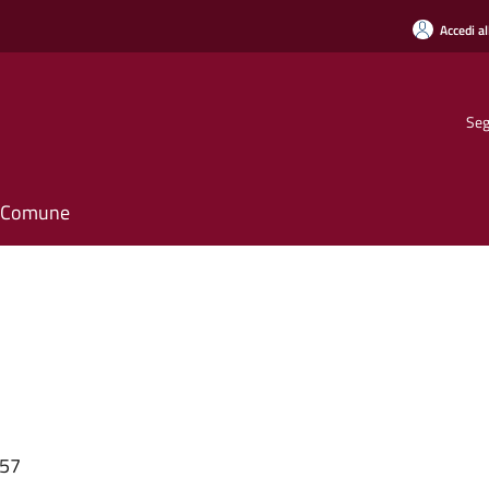
Accedi al
Seg
il Comune
:57