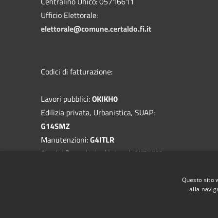
Centralino Unico: 05716611
Ufficio Elettorale:
elettorale@comune.certaldo.fi.it
Codici di fatturazione:
Lavori pubblici:
OKIKH0
Edilizia privata, Urbanistica, SUAP:
G14SMZ
Manutenzioni:
G4ITLR
Servizi finanziari ed interni:
0KF45M
Provveditorato, Economato:
VNE5IZ
Questo sito 
Codice generico:
UF9R8K
alla navig