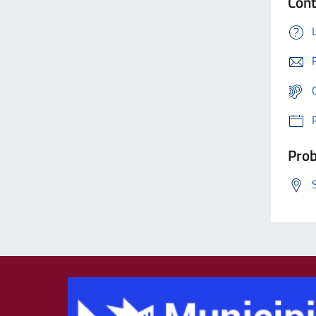
Cont
Prob