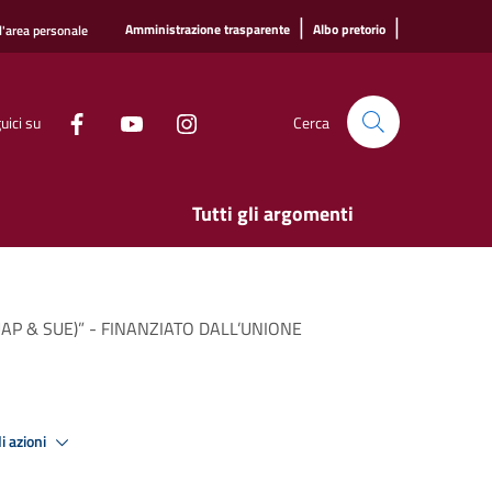
|
|
Amministrazione trasparente
Albo pretorio
l'area personale
uici su
Cerca
Tutti gli argomenti
 (SUAP & SUE)” - FINANZIATO DALL’UNIONE
i azioni