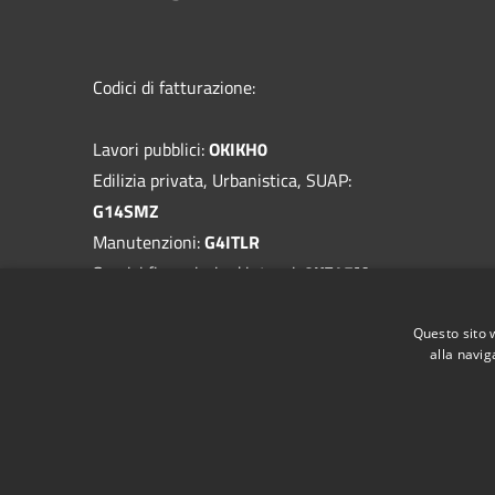
Codici di fatturazione:
Lavori pubblici:
OKIKH0
Edilizia privata, Urbanistica, SUAP:
G14SMZ
Manutenzioni:
G4ITLR
Servizi finanziari ed interni:
0KF45M
Provveditorato, Economato:
VNE5IZ
Questo sito 
Codice generico:
UF9R8K
alla navig
RSS
Accessibilità
Privacy
Cookie
Mappa de