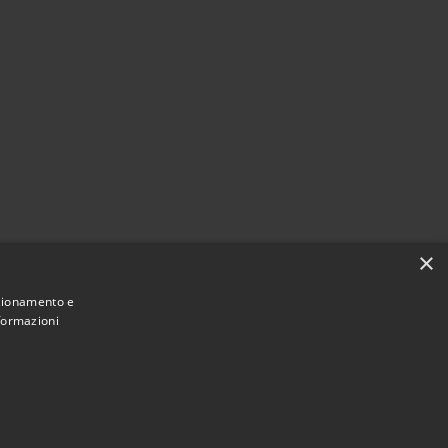
×
nzionamento e
nformazioni
Municipium
Accesso redazione
 Certaldo • Powered by
•