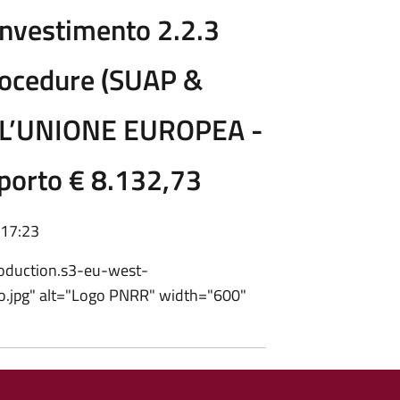
investimento 2.2.3
procedure (SUAP &
LL’UNIONE EUROPEA -
porto € 8.132,73
 17:23
roduction.s3-eu-west-
.jpg" alt="Logo PNRR" width="600"