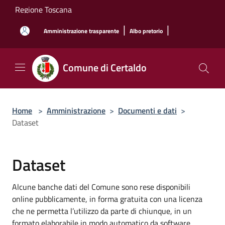
Salta al contenuto principale
Regione Toscana
|
|
Amministrazione trasparente
Albo pretorio
Comune di Certaldo
Home
>
Amministrazione
>
Documenti e dati
>
Dataset
Dataset
Alcune banche dati del Comune sono rese disponibili
online pubblicamente, in forma gratuita con una licenza
che ne permetta l’utilizzo da parte di chiunque, in un
formato elaborabile in modo automatico da software.