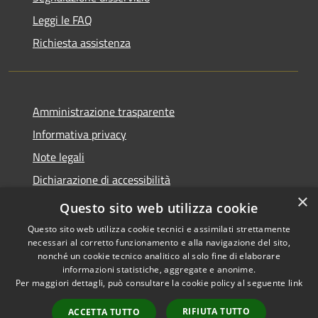
Leggi le FAQ
Richiesta assistenza
Amministrazione trasparente
Informativa privacy
Note legali
Dichiarazione di accessibilità
×
Whistleblowing
Questo sito web utilizza cookie
Questo sito web utilizza cookie tecnici e assimilati strettamente
necessari al corretto funzionamento e alla navigazione del sito,
nonché un cookie tecnico analitico al solo fine di elaborare
informazioni statistiche, aggregate e anonime.
RSS
Copyright © 2026 • Comune di
Per maggiori dettagli, può consultare la cookie policy al seguente
link
Accessibilità
Certaldo • Powered by
Privacy
Municipium
Accesso
•
RIFIUTA TUTTO
ACCETTA TUTTO