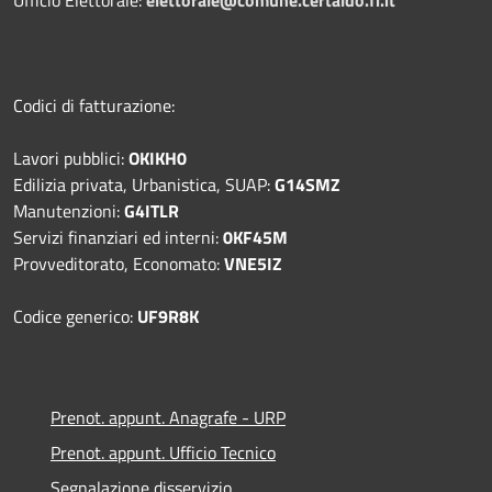
Codici di fatturazione:
Lavori pubblici:
OKIKH0
Edilizia privata, Urbanistica, SUAP:
G14SMZ
Manutenzioni:
G4ITLR
Servizi finanziari ed interni:
0KF45M
Provveditorato, Economato:
VNE5IZ
Codice generico:
UF9R8K
Prenot. appunt. Anagrafe - URP
Prenot. appunt. Ufficio Tecnico
Segnalazione disservizio