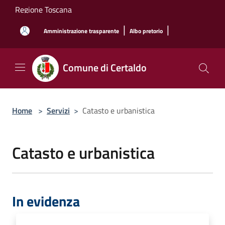
Salta al contenuto principale
Regione Toscana
|
|
Amministrazione trasparente
Albo pretorio
Comune di Certaldo
Home
>
Servizi
>
Catasto e urbanistica
Catasto e urbanistica
In evidenza