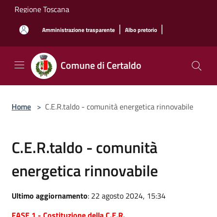
Salta al contenuto principale
Regione Toscana
|
|
Amministrazione trasparente
Albo pretorio
Comune di Certaldo
Home
>
C.E.R.taldo - comunità energetica rinnovabile
C.E.R.taldo - comunità
energetica rinnovabile
Ultimo aggiornamento
: 22 agosto 2024, 15:34
FASE 1 - Costituzione della C.E.R.