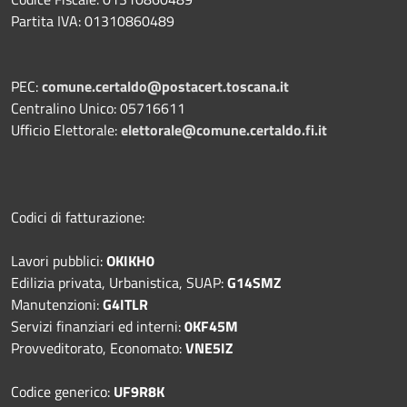
Partita IVA: 01310860489
PEC:
comune.certaldo@postacert.toscana.it
Centralino Unico: 05716611
Ufficio Elettorale:
elettorale@comune.certaldo.fi.it
Codici di fatturazione:
Lavori pubblici:
OKIKH0
Edilizia privata, Urbanistica, SUAP:
G14SMZ
Manutenzioni:
G4ITLR
Servizi finanziari ed interni:
0KF45M
Provveditorato, Economato:
VNE5IZ
Codice generico:
UF9R8K