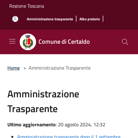
Salta al contenuto principale
Regione Toscana
|
|
Amministrazione trasparente
Albo pretorio
Comune di Certaldo
Home
>
Amministrazione Trasparente
Amministrazione
Trasparente
Ultimo aggiornamento
: 20 agosto 2024, 12:32
Amministrazione trasparente dopo il 1 settembre