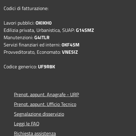
Codici di fatturazione:
Lavori pubblici:
OKIKH0
Edilizia privata, Urbanistica, SUAP:
G14SMZ
Manutenzioni:
G4ITLR
Servizi finanziari ed interni:
0KF45M
Provveditorato, Economato:
VNE5IZ
Codice generico:
UF9R8K
Prenot. appunt. Anagrafe - URP
Prenot. appunt. Ufficio Tecnico
Segnalazione disservizio
Leggi le FAQ
Richiesta assistenza