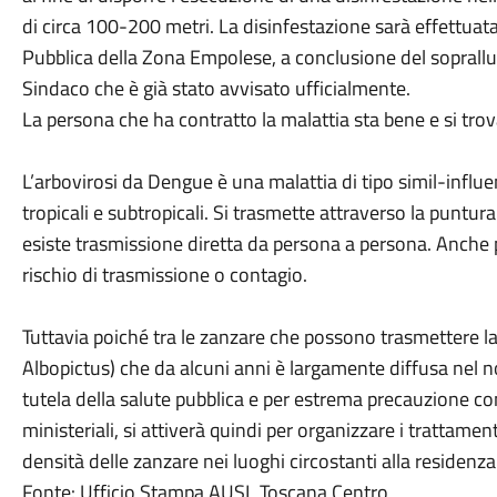
di circa 100-200 metri. La disinfestazione sarà effettuat
Pubblica della Zona Empolese, a conclusione del soprallu
Sindaco che è già stato avvisato ufficialmente.
La persona che ha contratto la malattia sta bene e si trov
L’arbovirosi da Dengue è una malattia di tipo simil-influ
tropicali e subtropicali. Si trasmette attraverso la puntur
esiste trasmissione diretta da persona a persona. Anche p
rischio di trasmissione o contagio.
Tuttavia poiché tra le zanzare che possono trasmettere la
Albopictus) che da alcuni anni è largamente diffusa nel no
tutela della salute pubblica e per estrema precauzione co
ministeriali, si attiverà quindi per organizzare i trattame
densità delle zanzare nei luoghi circostanti alla residenza
Fonte: Ufficio Stampa AUSL Toscana Centro