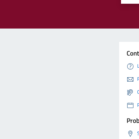
Cont
Prob