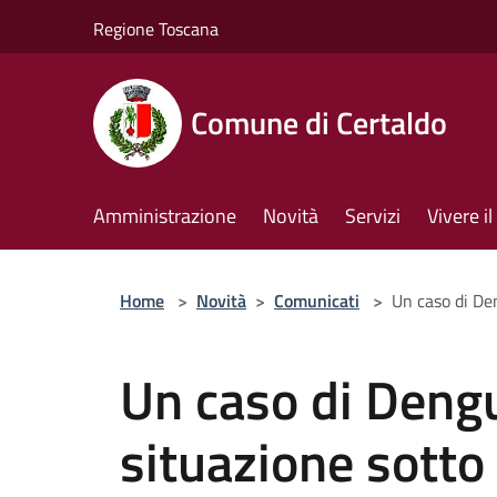
Salta al contenuto principale
Regione Toscana
Comune di Certaldo
Amministrazione
Novità
Servizi
Vivere 
Home
>
Novità
>
Comunicati
>
Un caso di Den
Un caso di Dengu
situazione sotto 