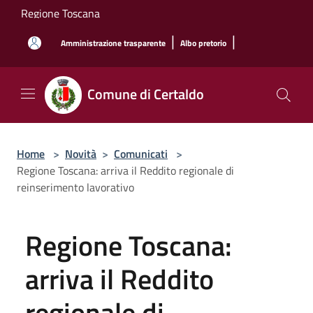
Salta al contenuto principale
Regione Toscana
|
|
Amministrazione trasparente
Albo pretorio
Comune di Certaldo
Home
>
Novità
>
Comunicati
>
Regione Toscana: arriva il Reddito regionale di
reinserimento lavorativo
Regione Toscana:
arriva il Reddito
regionale di