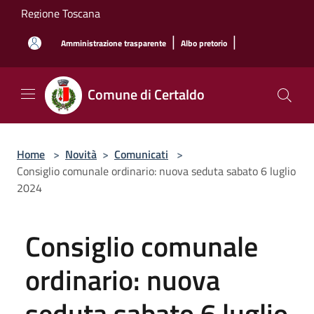
Salta al contenuto principale
Regione Toscana
|
|
Amministrazione trasparente
Albo pretorio
Comune di Certaldo
Home
>
Novità
>
Comunicati
>
Consiglio comunale ordinario: nuova seduta sabato 6 luglio
2024
Consiglio comunale
ordinario: nuova
seduta sabato 6 luglio