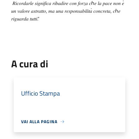
ℎ
𝑅𝑖𝑐𝑜𝑟𝑑𝑎𝑟𝑙𝑒
𝑠𝑖𝑔𝑛𝑖𝑓𝑖𝑐𝑎
𝑟𝑖𝑏𝑎𝑑𝑖𝑟𝑒
𝑐𝑜𝑛
𝑓𝑜𝑟𝑧𝑎
𝑐
𝑒
𝑙𝑎
𝑝𝑎𝑐𝑒
𝑛𝑜𝑛
𝑒
,
̀
,
ℎ
𝑢𝑛
𝑣𝑎𝑙𝑜𝑟𝑒
𝑎𝑠𝑡𝑟𝑎𝑡𝑡𝑜
𝑚𝑎
𝑢𝑛𝑎
𝑟𝑒𝑠𝑝𝑜𝑛𝑠𝑎𝑏𝑖𝑙𝑖𝑡𝑎
𝑐𝑜𝑛𝑐𝑟𝑒𝑡𝑎
𝑐
𝑒
.“
𝑟𝑖𝑔𝑢𝑎𝑟𝑑𝑎
𝑡𝑢𝑡𝑡𝑖
A cura di
Ufficio Stampa
VAI ALLA PAGINA