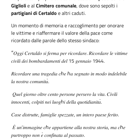
Giglioli
e al
Cimitero comunale
, dove sono sepolti i
partigiani di Certaldo
e altri caduti.
Un momento di memoria e raccoglimento per onorare
le vittime e riaffermare il valore della pace come
ricordato dalle parole dello stesso sindaco:
“
.
𝑂𝑔𝑔𝑖
𝐶𝑒𝑟𝑡𝑎𝑙𝑑𝑜
𝑠𝑖
𝑓𝑒𝑟𝑚𝑎
𝑝𝑒𝑟
𝑟𝑖𝑐𝑜𝑟𝑑𝑎𝑟𝑒
𝑅𝑖𝑐𝑜𝑟𝑑𝑎𝑟𝑒
𝑙𝑒
𝑣𝑖𝑡𝑡𝑖𝑚𝑒
15
1944.
𝑐𝑖𝑣𝑖𝑙𝑖
𝑑𝑒𝑖
𝑏𝑜𝑚𝑏𝑎𝑟𝑑𝑎𝑚𝑒𝑛𝑡𝑖
𝑑𝑒𝑙
𝑔𝑒𝑛𝑛𝑎𝑖𝑜
ℎ
ℎ
𝑅𝑖𝑐𝑜𝑟𝑑𝑎𝑟𝑒
𝑢𝑛𝑎
𝑡𝑟𝑎𝑔𝑒𝑑𝑖𝑎
𝑐
𝑒
𝑎
𝑠𝑒𝑔𝑛𝑎𝑡𝑜
𝑖𝑛
𝑚𝑜𝑑𝑜
𝑖𝑛𝑑𝑒𝑙𝑒𝑏𝑖𝑙𝑒
̀.
𝑙𝑎
𝑛𝑜𝑠𝑡𝑟𝑎
𝑐𝑜𝑚𝑢𝑛𝑖𝑡𝑎
.
𝑄𝑢𝑒𝑙
𝑔𝑖𝑜𝑟𝑛𝑜
𝑜𝑙𝑡𝑟𝑒
𝑐𝑒𝑛𝑡𝑜
𝑝𝑒𝑟𝑠𝑜𝑛𝑒
𝑝𝑒𝑟𝑠𝑒𝑟𝑜
𝑙𝑎
𝑣𝑖𝑡𝑎
𝐶𝑖𝑣𝑖𝑙𝑖
,
ℎ
̀.
𝑖𝑛𝑛𝑜𝑐𝑒𝑛𝑡𝑖
𝑐𝑜𝑙𝑝𝑖𝑡𝑖
𝑛𝑒𝑖
𝑙𝑢𝑜𝑔
𝑖
𝑑𝑒𝑙𝑙𝑎
𝑞𝑢𝑜𝑡𝑖𝑑𝑖𝑎𝑛𝑖𝑡𝑎
,
,
.
𝐶𝑎𝑠𝑒
𝑑𝑖𝑠𝑡𝑟𝑢𝑡𝑡𝑒
𝑓𝑎𝑚𝑖𝑔𝑙𝑖𝑒
𝑠𝑝𝑒𝑧𝑧𝑎𝑡𝑒
𝑢𝑛
𝑖𝑛𝑡𝑒𝑟𝑜
𝑝𝑎𝑒𝑠𝑒
𝑓𝑒𝑟𝑖𝑡𝑜
̀
’
ℎ
,
ℎ
𝐸
𝑢𝑛
𝑖𝑚𝑚𝑎𝑔𝑖𝑛𝑒
𝑐
𝑒
𝑎𝑝𝑝𝑎𝑟𝑡𝑖𝑒𝑛𝑒
𝑎𝑙𝑙𝑎
𝑛𝑜𝑠𝑡𝑟𝑎
𝑠𝑡𝑜𝑟𝑖𝑎
𝑚𝑎
𝑐
𝑒
̀
.
𝑝𝑢𝑟𝑡𝑟𝑜𝑝𝑝𝑜
𝑛𝑜𝑛
𝑒
𝑐𝑜𝑛𝑓𝑖𝑛𝑎𝑡𝑎
𝑎𝑙
𝑝𝑎𝑠𝑠𝑎𝑡𝑜