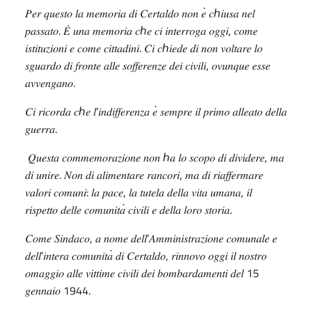
̀
ℎ
𝑃𝑒𝑟
𝑞𝑢𝑒𝑠𝑡𝑜
𝑙𝑎
𝑚𝑒𝑚𝑜𝑟𝑖𝑎
𝑑𝑖
𝐶𝑒𝑟𝑡𝑎𝑙𝑑𝑜
𝑛𝑜𝑛
𝑒
𝑐
𝑖𝑢𝑠𝑎
𝑛𝑒𝑙
.
̀
ℎ
,
𝑝𝑎𝑠𝑠𝑎𝑡𝑜
𝐸
𝑢𝑛𝑎
𝑚𝑒𝑚𝑜𝑟𝑖𝑎
𝑐
𝑒
𝑐𝑖
𝑖𝑛𝑡𝑒𝑟𝑟𝑜𝑔𝑎
𝑜𝑔𝑔𝑖
𝑐𝑜𝑚𝑒
.
ℎ
𝑖𝑠𝑡𝑖𝑡𝑢𝑧𝑖𝑜𝑛𝑖
𝑒
𝑐𝑜𝑚𝑒
𝑐𝑖𝑡𝑡𝑎𝑑𝑖𝑛𝑖
𝐶𝑖
𝑐
𝑖𝑒𝑑𝑒
𝑑𝑖
𝑛𝑜𝑛
𝑣𝑜𝑙𝑡𝑎𝑟𝑒
𝑙𝑜
,
𝑠𝑔𝑢𝑎𝑟𝑑𝑜
𝑑𝑖
𝑓𝑟𝑜𝑛𝑡𝑒
𝑎𝑙𝑙𝑒
𝑠𝑜𝑓𝑓𝑒𝑟𝑒𝑛𝑧𝑒
𝑑𝑒𝑖
𝑐𝑖𝑣𝑖𝑙𝑖
𝑜𝑣𝑢𝑛𝑞𝑢𝑒
𝑒𝑠𝑠𝑒
.
𝑎𝑣𝑣𝑒𝑛𝑔𝑎𝑛𝑜
ℎ
’
̀
𝐶𝑖
𝑟𝑖𝑐𝑜𝑟𝑑𝑎
𝑐
𝑒
𝑙
𝑖𝑛𝑑𝑖𝑓𝑓𝑒𝑟𝑒𝑛𝑧𝑎
𝑒
𝑠𝑒𝑚𝑝𝑟𝑒
𝑖𝑙
𝑝𝑟𝑖𝑚𝑜
𝑎𝑙𝑙𝑒𝑎𝑡𝑜
𝑑𝑒𝑙𝑙𝑎
.
𝑔𝑢𝑒𝑟𝑟𝑎
ℎ
,
𝑄𝑢𝑒𝑠𝑡𝑎
𝑐𝑜𝑚𝑚𝑒𝑚𝑜𝑟𝑎𝑧𝑖𝑜𝑛𝑒
𝑛𝑜𝑛
𝑎
𝑙𝑜
𝑠𝑐𝑜𝑝𝑜
𝑑𝑖
𝑑𝑖𝑣𝑖𝑑𝑒𝑟𝑒
𝑚𝑎
.
,
𝑑𝑖
𝑢𝑛𝑖𝑟𝑒
𝑁𝑜𝑛
𝑑𝑖
𝑎𝑙𝑖𝑚𝑒𝑛𝑡𝑎𝑟𝑒
𝑟𝑎𝑛𝑐𝑜𝑟𝑖
𝑚𝑎
𝑑𝑖
𝑟𝑖𝑎𝑓𝑓𝑒𝑟𝑚𝑎𝑟𝑒
:
,
,
𝑣𝑎𝑙𝑜𝑟𝑖
𝑐𝑜𝑚𝑢𝑛𝑖
𝑙𝑎
𝑝𝑎𝑐𝑒
𝑙𝑎
𝑡𝑢𝑡𝑒𝑙𝑎
𝑑𝑒𝑙𝑙𝑎
𝑣𝑖𝑡𝑎
𝑢𝑚𝑎𝑛𝑎
𝑖𝑙
̀
.
𝑟𝑖𝑠𝑝𝑒𝑡𝑡𝑜
𝑑𝑒𝑙𝑙𝑒
𝑐𝑜𝑚𝑢𝑛𝑖𝑡𝑎
𝑐𝑖𝑣𝑖𝑙𝑖
𝑒
𝑑𝑒𝑙𝑙𝑎
𝑙𝑜𝑟𝑜
𝑠𝑡𝑜𝑟𝑖𝑎
,
’
𝐶𝑜𝑚𝑒
𝑆𝑖𝑛𝑑𝑎𝑐𝑜
𝑎
𝑛𝑜𝑚𝑒
𝑑𝑒𝑙𝑙
𝐴𝑚𝑚𝑖𝑛𝑖𝑠𝑡𝑟𝑎𝑧𝑖𝑜𝑛𝑒
𝑐𝑜𝑚𝑢𝑛𝑎𝑙𝑒
𝑒
’
̀
,
𝑑𝑒𝑙𝑙
𝑖𝑛𝑡𝑒𝑟𝑎
𝑐𝑜𝑚𝑢𝑛𝑖𝑡𝑎
𝑑𝑖
𝐶𝑒𝑟𝑡𝑎𝑙𝑑𝑜
𝑟𝑖𝑛𝑛𝑜𝑣𝑜
𝑜𝑔𝑔𝑖
𝑖𝑙
𝑛𝑜𝑠𝑡𝑟𝑜
15
𝑜𝑚𝑎𝑔𝑔𝑖𝑜
𝑎𝑙𝑙𝑒
𝑣𝑖𝑡𝑡𝑖𝑚𝑒
𝑐𝑖𝑣𝑖𝑙𝑖
𝑑𝑒𝑖
𝑏𝑜𝑚𝑏𝑎𝑟𝑑𝑎𝑚𝑒𝑛𝑡𝑖
𝑑𝑒𝑙
1944.
𝑔𝑒𝑛𝑛𝑎𝑖𝑜