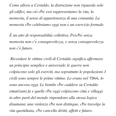
,
𝐶𝑜𝑚𝑒
𝑎𝑙𝑙𝑜𝑟𝑎
𝑎
𝐶𝑒𝑟𝑡𝑎𝑙𝑑𝑜
𝑙𝑎
𝑑𝑖𝑠𝑡𝑟𝑢𝑧𝑖𝑜𝑛𝑒
𝑛𝑜𝑛
𝑟𝑖𝑔𝑢𝑎𝑟𝑑𝑎
𝑠𝑜𝑙𝑜
,
̀
ℎ
:
,
𝑔𝑙𝑖
𝑒𝑑𝑖𝑓𝑖𝑐𝑖
𝑚𝑎
𝑐𝑖𝑜
𝑐
𝑒
𝑒𝑠𝑠𝑖
𝑟𝑎𝑝𝑝𝑟𝑒𝑠𝑒𝑛𝑡𝑎𝑛𝑜
𝑙𝑎
𝑣𝑖𝑡𝑎
𝑙𝑎
,
̀.
𝑚𝑒𝑚𝑜𝑟𝑖𝑎
𝑖𝑙
𝑠𝑒𝑛𝑠𝑜
𝑑𝑖
𝑎𝑝𝑝𝑎𝑟𝑡𝑒𝑛𝑒𝑛𝑧𝑎
𝑑𝑖
𝑢𝑛𝑎
𝑐𝑜𝑚𝑢𝑛𝑖𝑡𝑎
𝐿𝑎
ℎ
̀
.
𝑚𝑒𝑚𝑜𝑟𝑖𝑎
𝑐
𝑒
𝑐𝑒𝑙𝑒𝑏𝑟𝑖𝑎𝑚𝑜
𝑜𝑔𝑔𝑖
𝑛𝑜𝑛
𝑒
𝑢𝑛
𝑒𝑠𝑒𝑟𝑐𝑖𝑧𝑖𝑜
𝑓𝑜𝑟𝑚𝑎𝑙𝑒
̀
̀
.
ℎ
́
𝐸
𝑢𝑛
𝑎𝑡𝑡𝑜
𝑑𝑖
𝑟𝑒𝑠𝑝𝑜𝑛𝑠𝑎𝑏𝑖𝑙𝑖𝑡𝑎
𝑐𝑜𝑙𝑙𝑒𝑡𝑡𝑖𝑣𝑎
𝑃𝑒𝑟𝑐
𝑒
𝑠𝑒𝑛𝑧𝑎
’
̀
,
𝑚𝑒𝑚𝑜𝑟𝑖𝑎
𝑛𝑜𝑛
𝑐
𝑒
𝑐𝑜𝑛𝑠𝑎𝑝𝑒𝑣𝑜𝑙𝑒𝑧𝑧𝑎
𝑒
𝑠𝑒𝑛𝑧𝑎
𝑐𝑜𝑛𝑠𝑎𝑝𝑒𝑣𝑜𝑙𝑒𝑧𝑧𝑎
’
̀
.
𝑛𝑜𝑛
𝑐
𝑒
𝑓𝑢𝑡𝑢𝑟𝑜
𝑅𝑖𝑐𝑜𝑟𝑑𝑎𝑟𝑒
𝑙𝑒
𝑣𝑖𝑡𝑡𝑖𝑚𝑒
𝑐𝑖𝑣𝑖𝑙𝑖
𝑑𝑖
𝐶𝑒𝑟𝑡𝑎𝑙𝑑𝑜
𝑠𝑖𝑔𝑛𝑖𝑓𝑖𝑐𝑎
𝑎𝑓𝑓𝑒𝑟𝑚𝑎𝑟𝑒
:
𝑢𝑛
𝑝𝑟𝑖𝑛𝑐𝑖𝑝𝑖𝑜
𝑠𝑒𝑚𝑝𝑙𝑖𝑐𝑒
𝑒
𝑢𝑛𝑖𝑣𝑒𝑟𝑠𝑎𝑙𝑒
𝑙𝑒
𝑔𝑢𝑒𝑟𝑟𝑒
𝑛𝑜𝑛
,
.
𝑐𝑜𝑙𝑝𝑖𝑠𝑐𝑜𝑛𝑜
𝑠𝑜𝑙𝑜
𝑔𝑙𝑖
𝑒𝑠𝑒𝑟𝑐𝑖𝑡𝑖
𝑚𝑎
𝑠𝑜𝑝𝑟𝑎𝑡𝑡𝑢𝑡𝑡𝑜
𝑙𝑒
𝑝𝑜𝑝𝑜𝑙𝑎𝑧𝑖𝑜𝑛𝑖
𝐼
.
1944,
𝑐𝑖𝑣𝑖𝑙𝑖
𝑠𝑜𝑛𝑜
𝑠𝑒𝑚𝑝𝑟𝑒
𝑙𝑒
𝑝𝑟𝑖𝑚𝑒
𝑣𝑖𝑡𝑡𝑖𝑚𝑒
𝐿𝑜
𝑒𝑟𝑎𝑛𝑜
𝑛𝑒𝑙
𝑙𝑜
.
ℎ
𝑠𝑜𝑛𝑜
𝑎𝑛𝑐𝑜𝑟𝑎
𝑜𝑔𝑔𝑖
𝐿𝑒
𝑏𝑜𝑚𝑏𝑒
𝑐
𝑒
𝑐𝑎𝑑𝑑𝑒𝑟𝑜
𝑠𝑢
𝐶𝑒𝑟𝑡𝑎𝑙𝑑𝑜
’
ℎ
̀
𝑜𝑡𝑡𝑎𝑛𝑡
𝑎𝑛𝑛𝑖
𝑓𝑎
𝑒
𝑞𝑢𝑒𝑙𝑙𝑒
𝑐
𝑒
𝑜𝑔𝑔𝑖
𝑐𝑜𝑙𝑝𝑖𝑠𝑐𝑜𝑛𝑜
𝑐𝑖𝑡𝑡𝑎
𝑒
𝑣𝑖𝑙𝑙𝑎𝑔𝑔𝑖
𝑖𝑛
𝑎𝑙𝑡𝑟𝑒
𝑝𝑎𝑟𝑡𝑖
𝑑𝑒𝑙
𝑚𝑜𝑛𝑑𝑜
𝑟𝑖𝑠𝑝𝑜𝑛𝑑𝑜𝑛𝑜
𝑎𝑙𝑙𝑎
𝑠𝑡𝑒𝑠𝑠𝑎
𝑙𝑜𝑔𝑖𝑐𝑎
:
ℎ
,
ℎ
𝑑𝑖𝑠𝑢𝑚𝑎𝑛𝑎
𝑢𝑛𝑎
𝑣𝑖𝑜𝑙𝑒𝑛𝑧𝑎
𝑐
𝑒
𝑛𝑜𝑛
𝑑𝑖𝑠𝑡𝑖𝑛𝑔𝑢𝑒
𝑐
𝑒
𝑡𝑟𝑎𝑣𝑜𝑙𝑔𝑒
𝑙𝑎
,
ℎ
,
.
𝑣𝑖𝑡𝑎
𝑞𝑢𝑜𝑡𝑖𝑑𝑖𝑎𝑛𝑎
𝑐
𝑒
𝑐𝑎𝑛𝑐𝑒𝑙𝑙𝑎
𝑑𝑖𝑟𝑖𝑡𝑡𝑖
𝑎𝑓𝑓𝑒𝑡𝑡𝑖
𝑒
𝑓𝑢𝑡𝑢𝑟𝑜