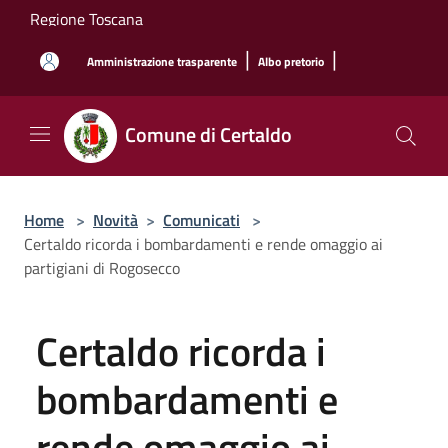
Salta al contenuto principale
Regione Toscana
|
|
Amministrazione trasparente
Albo pretorio
Comune di Certaldo
Home
>
Novità
>
Comunicati
>
Certaldo ricorda i bombardamenti e rende omaggio ai
partigiani di Rogosecco
Certaldo ricorda i
bombardamenti e
rende omaggio ai