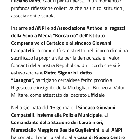
Luciano Panti
, caduti per la libertà, in un momento di
profonda riflessione collettiva che ha unito istituzioni,
associazioni e scuola.
Insieme ad
ANPI
e ad
Associazione Anthos
, ai
ragazzi
della Scuola Media “Boccaccio” dell’Istituto
Comprensivo di Certaldo
e al
sindaco Giovanni
Campatelli
, la comunità si è stretta nel ricordo di chi ha
sacrificato la propria vita per la democrazia e i valori
fondanti della nostra Repubblica. Un ricordo che si è
esteso anche
a Pietro Signorini, detto
“Lasagna”,
partigiano certaldese ferito proprio a
Rigosecco e insignito della Medaglia di Bronzo al Valor
Militare, come attestato dal decreto ufficiale.
Nella giornata del 16 gennaio il
Sindaco Giovanni
Campatelli
,
insieme alla Polizia Municipale
, al
Comandante della Stazione dei Carabinieri,
Maresciallo Maggiore Davide Guglielmini
, e all’
ANPI
,
ha portato il proprio saluto alla
Casa di Riposo Centro