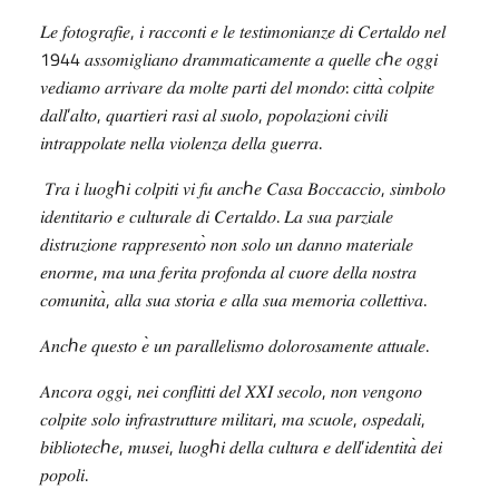
,
𝐿𝑒
𝑓𝑜𝑡𝑜𝑔𝑟𝑎𝑓𝑖𝑒
𝑖
𝑟𝑎𝑐𝑐𝑜𝑛𝑡𝑖
𝑒
𝑙𝑒
𝑡𝑒𝑠𝑡𝑖𝑚𝑜𝑛𝑖𝑎𝑛𝑧𝑒
𝑑𝑖
𝐶𝑒𝑟𝑡𝑎𝑙𝑑𝑜
𝑛𝑒𝑙
1944
ℎ
𝑎𝑠𝑠𝑜𝑚𝑖𝑔𝑙𝑖𝑎𝑛𝑜
𝑑𝑟𝑎𝑚𝑚𝑎𝑡𝑖𝑐𝑎𝑚𝑒𝑛𝑡𝑒
𝑎
𝑞𝑢𝑒𝑙𝑙𝑒
𝑐
𝑒
𝑜𝑔𝑔𝑖
:
̀
𝑣𝑒𝑑𝑖𝑎𝑚𝑜
𝑎𝑟𝑟𝑖𝑣𝑎𝑟𝑒
𝑑𝑎
𝑚𝑜𝑙𝑡𝑒
𝑝𝑎𝑟𝑡𝑖
𝑑𝑒𝑙
𝑚𝑜𝑛𝑑𝑜
𝑐𝑖𝑡𝑡𝑎
𝑐𝑜𝑙𝑝𝑖𝑡𝑒
’
,
,
𝑑𝑎𝑙𝑙
𝑎𝑙𝑡𝑜
𝑞𝑢𝑎𝑟𝑡𝑖𝑒𝑟𝑖
𝑟𝑎𝑠𝑖
𝑎𝑙
𝑠𝑢𝑜𝑙𝑜
𝑝𝑜𝑝𝑜𝑙𝑎𝑧𝑖𝑜𝑛𝑖
𝑐𝑖𝑣𝑖𝑙𝑖
.
𝑖𝑛𝑡𝑟𝑎𝑝𝑝𝑜𝑙𝑎𝑡𝑒
𝑛𝑒𝑙𝑙𝑎
𝑣𝑖𝑜𝑙𝑒𝑛𝑧𝑎
𝑑𝑒𝑙𝑙𝑎
𝑔𝑢𝑒𝑟𝑟𝑎
ℎ
ℎ
,
𝑇𝑟𝑎
𝑖
𝑙𝑢𝑜𝑔
𝑖
𝑐𝑜𝑙𝑝𝑖𝑡𝑖
𝑣𝑖
𝑓𝑢
𝑎𝑛𝑐
𝑒
𝐶𝑎𝑠𝑎
𝐵𝑜𝑐𝑐𝑎𝑐𝑐𝑖𝑜
𝑠𝑖𝑚𝑏𝑜𝑙𝑜
.
𝑖𝑑𝑒𝑛𝑡𝑖𝑡𝑎𝑟𝑖𝑜
𝑒
𝑐𝑢𝑙𝑡𝑢𝑟𝑎𝑙𝑒
𝑑𝑖
𝐶𝑒𝑟𝑡𝑎𝑙𝑑𝑜
𝐿𝑎
𝑠𝑢𝑎
𝑝𝑎𝑟𝑧𝑖𝑎𝑙𝑒
̀
𝑑𝑖𝑠𝑡𝑟𝑢𝑧𝑖𝑜𝑛𝑒
𝑟𝑎𝑝𝑝𝑟𝑒𝑠𝑒𝑛𝑡𝑜
𝑛𝑜𝑛
𝑠𝑜𝑙𝑜
𝑢𝑛
𝑑𝑎𝑛𝑛𝑜
𝑚𝑎𝑡𝑒𝑟𝑖𝑎𝑙𝑒
,
𝑒𝑛𝑜𝑟𝑚𝑒
𝑚𝑎
𝑢𝑛𝑎
𝑓𝑒𝑟𝑖𝑡𝑎
𝑝𝑟𝑜𝑓𝑜𝑛𝑑𝑎
𝑎𝑙
𝑐𝑢𝑜𝑟𝑒
𝑑𝑒𝑙𝑙𝑎
𝑛𝑜𝑠𝑡𝑟𝑎
̀,
.
𝑐𝑜𝑚𝑢𝑛𝑖𝑡𝑎
𝑎𝑙𝑙𝑎
𝑠𝑢𝑎
𝑠𝑡𝑜𝑟𝑖𝑎
𝑒
𝑎𝑙𝑙𝑎
𝑠𝑢𝑎
𝑚𝑒𝑚𝑜𝑟𝑖𝑎
𝑐𝑜𝑙𝑙𝑒𝑡𝑡𝑖𝑣𝑎
ℎ
̀
.
𝐴𝑛𝑐
𝑒
𝑞𝑢𝑒𝑠𝑡𝑜
𝑒
𝑢𝑛
𝑝𝑎𝑟𝑎𝑙𝑙𝑒𝑙𝑖𝑠𝑚𝑜
𝑑𝑜𝑙𝑜𝑟𝑜𝑠𝑎𝑚𝑒𝑛𝑡𝑒
𝑎𝑡𝑡𝑢𝑎𝑙𝑒
,
,
𝐴𝑛𝑐𝑜𝑟𝑎
𝑜𝑔𝑔𝑖
𝑛𝑒𝑖
𝑐𝑜𝑛𝑓𝑙𝑖𝑡𝑡𝑖
𝑑𝑒𝑙
𝑋𝑋𝐼
𝑠𝑒𝑐𝑜𝑙𝑜
𝑛𝑜𝑛
𝑣𝑒𝑛𝑔𝑜𝑛𝑜
,
,
,
𝑐𝑜𝑙𝑝𝑖𝑡𝑒
𝑠𝑜𝑙𝑜
𝑖𝑛𝑓𝑟𝑎𝑠𝑡𝑟𝑢𝑡𝑡𝑢𝑟𝑒
𝑚𝑖𝑙𝑖𝑡𝑎𝑟𝑖
𝑚𝑎
𝑠𝑐𝑢𝑜𝑙𝑒
𝑜𝑠𝑝𝑒𝑑𝑎𝑙𝑖
ℎ
,
,
ℎ
’
̀
𝑏𝑖𝑏𝑙𝑖𝑜𝑡𝑒𝑐
𝑒
𝑚𝑢𝑠𝑒𝑖
𝑙𝑢𝑜𝑔
𝑖
𝑑𝑒𝑙𝑙𝑎
𝑐𝑢𝑙𝑡𝑢𝑟𝑎
𝑒
𝑑𝑒𝑙𝑙
𝑖𝑑𝑒𝑛𝑡𝑖𝑡𝑎
𝑑𝑒𝑖
.
𝑝𝑜𝑝𝑜𝑙𝑖