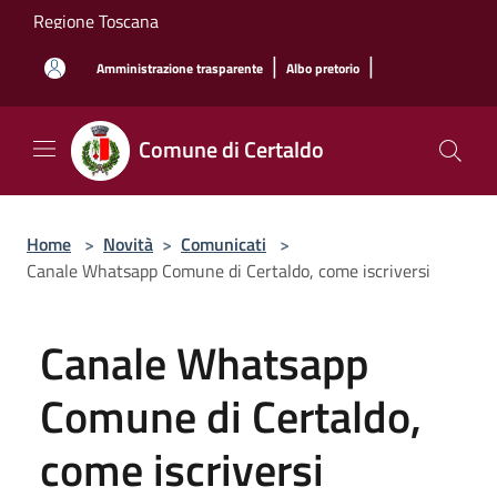
Salta al contenuto principale
Regione Toscana
|
|
Amministrazione trasparente
Albo pretorio
Comune di Certaldo
Home
>
Novità
>
Comunicati
>
Canale Whatsapp Comune di Certaldo, come iscriversi
Canale Whatsapp
Comune di Certaldo,
come iscriversi