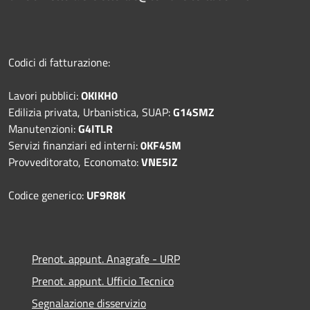
Codici di fatturazione:
Lavori pubblici:
OKIKH0
Edilizia privata, Urbanistica, SUAP:
G14SMZ
Manutenzioni:
G4ITLR
Servizi finanziari ed interni:
0KF45M
Provveditorato, Economato:
VNE5IZ
Codice generico:
UF9R8K
Prenot. appunt. Anagrafe - URP
Prenot. appunt. Ufficio Tecnico
Segnalazione disservizio