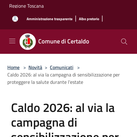
Salta al contenuto principale
Regione Toscana
|
|
Amministrazione trasparente
Albo pretorio
Comune di Certaldo
Home
>
Novità
>
Comunicati
>
Caldo 2026: al via la campagna di sensibilizzazione per
proteggere la salute durante l'estate
Caldo 2026: al via la
campagna di
sensibilizzazione per