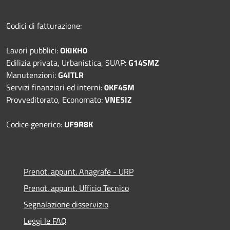
Codici di fatturazione:
Lavori pubblici:
OKIKH0
Edilizia privata, Urbanistica, SUAP:
G14SMZ
Manutenzioni:
G4ITLR
Servizi finanziari ed interni:
0KF45M
Provveditorato, Economato:
VNE5IZ
Codice generico:
UF9R8K
Prenot. appunt. Anagrafe - URP
Prenot. appunt. Ufficio Tecnico
Segnalazione disservizio
Leggi le FAQ