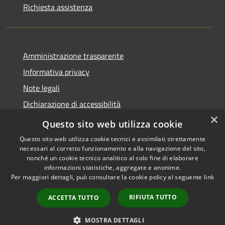
Richiesta assistenza
Amministrazione trasparente
Informativa privacy
Note legali
Dichiarazione di accessibilità
×
Whistleblowing
Questo sito web utilizza cookie
Questo sito web utilizza cookie tecnici e assimilati strettamente
necessari al corretto funzionamento e alla navigazione del sito,
nonché un cookie tecnico analitico al solo fine di elaborare
informazioni statistiche, aggregate e anonime.
RSS
Copyright © 2026 • Comune di
Per maggiori dettagli, può consultare la cookie policy al seguente
link
Accessibilità
Certaldo • Powered by
Privacy
Municipium
Accesso
•
RIFIUTA TUTTO
ACCETTA TUTTO
Cookie
redazione
Mappa del sito
MOSTRA DETTAGLI