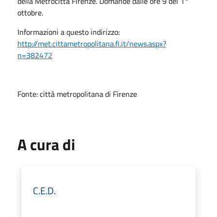
della Metrocittà Firenze. Domande dalle ore 9 del 1°
ottobre.
Informazioni a questo indirizzo:
http://met.cittametropolitana.fi.it/news.aspx?
n=382472
Fonte: città metropolitana di Firenze
A cura di
C.E.D.