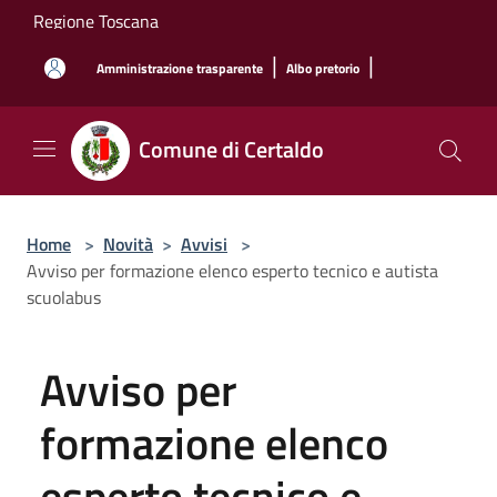
Salta al contenuto principale
Regione Toscana
|
|
Amministrazione trasparente
Albo pretorio
Comune di Certaldo
Home
>
Novità
>
Avvisi
>
Avviso per formazione elenco esperto tecnico e autista
scuolabus
Avviso per
formazione elenco
esperto tecnico e