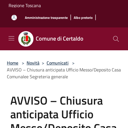
Salta al contenuto principale
Regione Toscana
|
|
Amministrazione trasparente
Albo pretorio
Comune di Certaldo
Home
>
Novità
>
Comunicati
>
AVVISO – Chiusura anticipata Ufficio Messo/Deposito Casa
Comunalee Segreteria generale
AVVISO – Chiusura
anticipata Ufficio
Messo/Deposito Casa