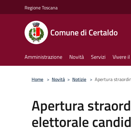
Salta al contenuto principale
Regione Toscana
Comune di Certaldo
Amministrazione
Novità
Servizi
Vivere 
Home
>
Novità
>
Notizie
>
Apertura straordin
Apertura straordi
elettorale candi