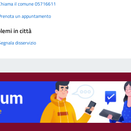
Chiama il comune 05716611
Prenota un appuntamento
lemi in città
Segnala disservizio