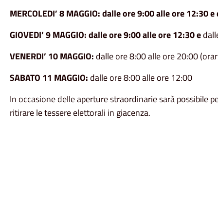
M
ERCOLED
I’ 8 MAGGIO
:
dalle ore 9:00 alle ore 12:30 e
GIOVED
I’ 9 MAGGIO
:
dalle ore
9
:00 alle ore
12:30 e
dall
VENERD
I’
10
MAGGIO
:
dalle ore 8:00 alle ore 20:00
(ora
SABATO
1
1
MAGGIO:
dalle ore 8:00 alle ore
12:00
I
n occasione delle aperture straordinarie sarà possibile per
ritirare le tessere elettorali in giacenza.