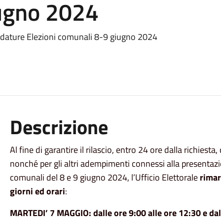
ugno 2024
ndidature Elezioni comunali 8-9 giugno 2024
Descrizione
Al fine di garantire i
l
rilascio, entro 24 ore dalla richiesta, d
nonché per gli altri adempimenti connessi alla presentazio
c
omunali
d
el
8 e 9 giugno 2024, l’Ufficio Elettorale
r
i
mar
giorni ed orari
:
MARTEDI’ 7 MAGGIO
:
dalle ore 9:00 alle ore 12:30 e da