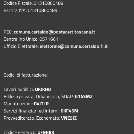
Codice Fiscale: 01310860489
Partita IVA: 01310860489
PEC:
comune.certaldo@postacert.toscana.it
Centralino Unico: 05716611
Ufficio Elettorale:
elettorale@comune.certaldo.fi.it
Codici di fatturazione:
Lavori pubblici:
OKIKH0
Edilizia privata, Urbanistica, SUAP:
G14SMZ
Manutenzioni:
G4ITLR
Servizi finanziari ed interni:
0KF45M
Provveditorato, Economato:
VNE5IZ
Codice generico:
UF9R8K