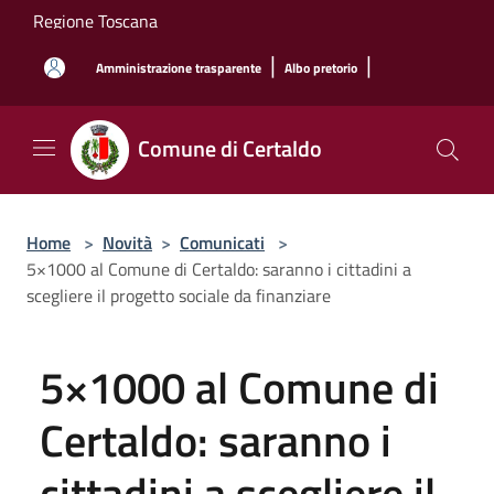
Salta al contenuto principale
Regione Toscana
|
|
Amministrazione trasparente
Albo pretorio
Comune di Certaldo
Home
>
Novità
>
Comunicati
>
5×1000 al Comune di Certaldo: saranno i cittadini a
scegliere il progetto sociale da finanziare
5×1000 al Comune di
Certaldo: saranno i
cittadini a scegliere il