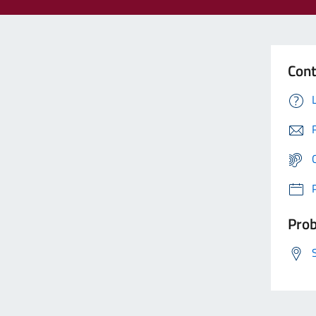
Cont
Prob