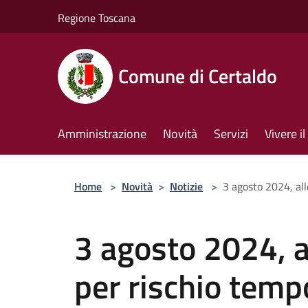
Salta al contenuto principale
Regione Toscana
Comune di Certaldo
Amministrazione
Novità
Servizi
Vivere 
Home
>
Novità
>
Notizie
>
3 agosto 2024, alle
3 agosto 2024, al
per rischio tempo