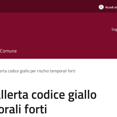
Accedi al
Seg
il Comune
rta codice giallo per rischio temporali forti
lerta codice giallo
rali forti