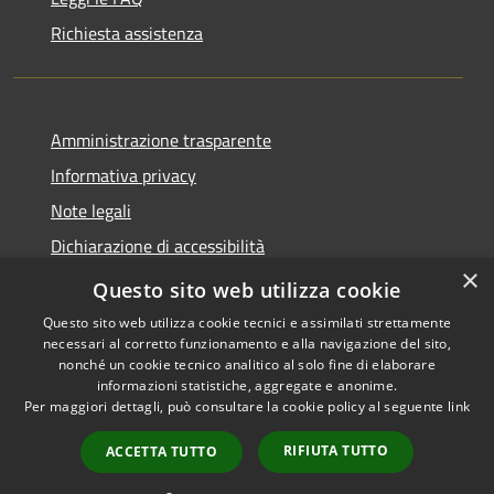
Richiesta assistenza
Amministrazione trasparente
Informativa privacy
Note legali
Dichiarazione di accessibilità
×
Whistleblowing
Questo sito web utilizza cookie
Questo sito web utilizza cookie tecnici e assimilati strettamente
necessari al corretto funzionamento e alla navigazione del sito,
nonché un cookie tecnico analitico al solo fine di elaborare
informazioni statistiche, aggregate e anonime.
RSS
Copyright © 2026 • Comune di
Per maggiori dettagli, può consultare la cookie policy al seguente
link
Accessibilità
Certaldo • Powered by
Privacy
Municipium
Accesso
•
RIFIUTA TUTTO
ACCETTA TUTTO
Cookie
redazione