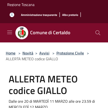
Salta al contenuto principale
Regione Toscana
|
|
Amministrazione trasparente
Albo pretorio
Comune di Certaldo
Home
>
Novità
>
Avvisi
>
Protezione Civile
>
ALLERTA METEO codice GIALLO
ALLERTA METEO
codice GIALLO
Dalle ore 20 di MARTEDÌ 11 MARZO alle ore 23.59 di
MERCOLEDÌ 12 MARZO