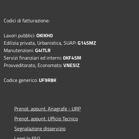
Codici di fatturazione:
Lavori pubblici:
OKIKH0
Edilizia privata, Urbanistica, SUAP:
G14SMZ
Manutenzioni:
G4ITLR
Servizi finanziari ed interni:
0KF45M
Provveditorato, Economato:
VNE5IZ
Codice generico:
UF9R8K
Prenot. appunt. Anagrafe - URP
Prenot. appunt. Ufficio Tecnico
Segnalazione disservizio
Leggi le FAQ