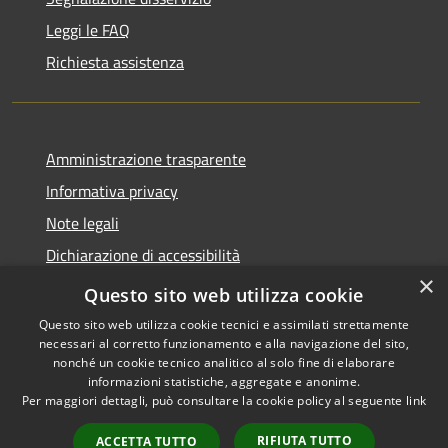
Leggi le FAQ
Richiesta assistenza
Amministrazione trasparente
Informativa privacy
Note legali
Dichiarazione di accessibilità
×
Whistleblowing
Questo sito web utilizza cookie
Questo sito web utilizza cookie tecnici e assimilati strettamente
necessari al corretto funzionamento e alla navigazione del sito,
nonché un cookie tecnico analitico al solo fine di elaborare
informazioni statistiche, aggregate e anonime.
RSS
Copyright © 2026 • Comune di
Per maggiori dettagli, può consultare la cookie policy al seguente
link
Accessibilità
Certaldo • Powered by
Privacy
Municipium
Accesso
•
RIFIUTA TUTTO
ACCETTA TUTTO