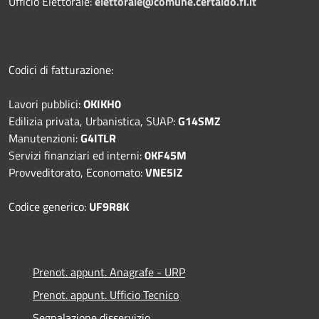
Ufficio Elettorale:
elettorale@comune.certaldo.fi.it
Codici di fatturazione:
Lavori pubblici:
OKIKH0
Edilizia privata, Urbanistica, SUAP:
G14SMZ
Manutenzioni:
G4ITLR
Servizi finanziari ed interni:
0KF45M
Provveditorato, Economato:
VNE5IZ
Codice generico:
UF9R8K
Prenot. appunt. Anagrafe - URP
Prenot. appunt. Ufficio Tecnico
Segnalazione disservizio