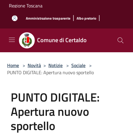
Salta al contenuto principale
Regione Toscana
|
|
Amministrazione trasparente
Albo pretorio
Comune di Certaldo
Home
>
Novità
>
Notizie
>
Sociale
>
PUNTO DIGITALE: Apertura nuovo sportello
PUNTO DIGITALE:
Apertura nuovo
sportello