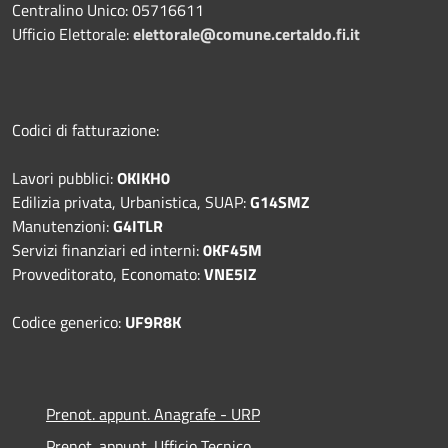
Centralino Unico: 05716611
Ufficio Elettorale:
elettorale@comune.certaldo.fi.it
Codici di fatturazione:
Lavori pubblici:
OKIKH0
Edilizia privata, Urbanistica, SUAP:
G14SMZ
Manutenzioni:
G4ITLR
Servizi finanziari ed interni:
0KF45M
Provveditorato, Economato:
VNE5IZ
Codice generico:
UF9R8K
Prenot. appunt. Anagrafe - URP
Prenot. appunt. Ufficio Tecnico