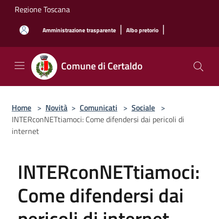
Salta al contenuto principale
Regione Toscana
|
|
Amministrazione trasparente
Albo pretorio
Comune di Certaldo
Home
>
Novità
>
Comunicati
>
Sociale
>
INTERconNETtiamoci: Come difendersi dai pericoli di
internet
INTERconNETtiamoci:
Come difendersi dai
pericoli di internet