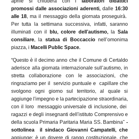
aprile si chiuderà con i
laboratori didattici
promossi dalle associazioni aderenti,
dalle
16:30
alle 18
, ma il messaggio della giornata proseguirà.
Per tutta la settimana successiva, infatti, saranno
illuminati con il
blu, colore dell’autismo,
la
Sala
consiliare
, la
statua di Boccaccio
nell’omonima
piazza, i
Macelli Public Space.
“Questo è il decimo anno che il Comune di Certaldo
aderisce alla giornata internazionale sull’autismo, in
stretta collaborazione con le associazioni, che
ringraziamo per il
servizio puntuale e
capillare che
svolgono ogni giorno sul territorio, al quale si
aggiunge l'impegno e la partecipazione straordinaria,
con il loro
messaggio universale di inclusione, dei
ragazzi e degli insegnanti dell'istituto Comprensivo e
della scuola Primaria Paritaria Maria SS. Bambina"
-
sottolinea
il sindaco Giovanni Campatelli, che
aggiunge: è un dovere di rango costituzionale, che