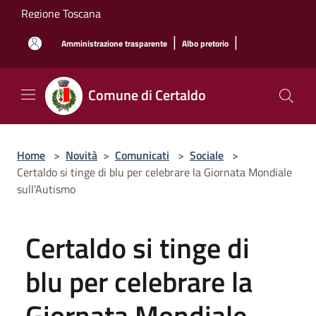
Salta al contenuto principale
Regione Toscana
|
|
Amministrazione trasparente
Albo pretorio
Comune di Certaldo
Home
>
Novità
>
Comunicati
>
Sociale
>
Certaldo si tinge di blu per celebrare la Giornata Mondiale
sull’Autismo
Certaldo si tinge di
blu per celebrare la
Giornata Mondiale