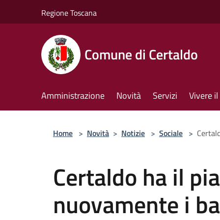
Salta al contenuto principale
Regione Toscana
Comune di Certaldo
Amministrazione
Novità
Servizi
Vivere 
Home
>
Novità
>
Notizie
>
Sociale
>
Certal
Certaldo ha il pi
nuovamente i ba