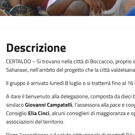
Descrizione
CERTALDO – Si trovano nella città di Boccaccio, proprio in 
Saharawi, nell'ambito del progetto che la città valdelsana
Il gruppo è arrivato lunedì 8 luglio e si tratterrà fino al 16 
A dare il benvenuto alla delegazione, composta da dieci b
sindaco
Giovanni Campatelli
, l’assessora alla pace e c
Consiglio
Elia Cinci
, alcuni consiglieri di maggioranza e o
associazioni del territorio.
Dopo l’accoglienza e il saluto istituzionale di martedì 9 lu