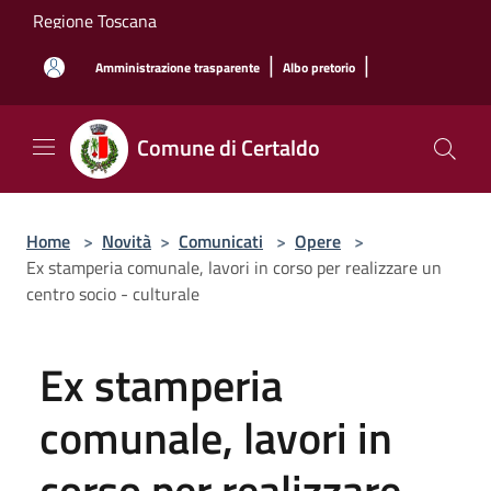
Salta al contenuto principale
Regione Toscana
|
|
Amministrazione trasparente
Albo pretorio
Comune di Certaldo
Home
>
Novità
>
Comunicati
>
Opere
>
Ex stamperia comunale, lavori in corso per realizzare un
centro socio - culturale
Ex stamperia
comunale, lavori in
corso per realizzare