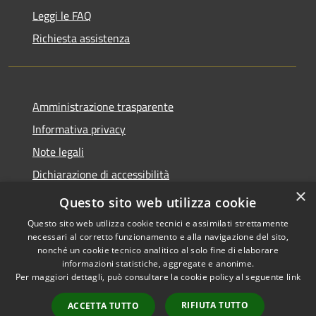
Leggi le FAQ
Richiesta assistenza
Amministrazione trasparente
Informativa privacy
Note legali
Dichiarazione di accessibilità
×
Whistleblowing
Questo sito web utilizza cookie
Questo sito web utilizza cookie tecnici e assimilati strettamente
necessari al corretto funzionamento e alla navigazione del sito,
nonché un cookie tecnico analitico al solo fine di elaborare
informazioni statistiche, aggregate e anonime.
RSS
Copyright © 2026 • Comune di
Per maggiori dettagli, può consultare la cookie policy al seguente
link
Accessibilità
Certaldo • Powered by
Privacy
Municipium
Accesso
•
RIFIUTA TUTTO
ACCETTA TUTTO