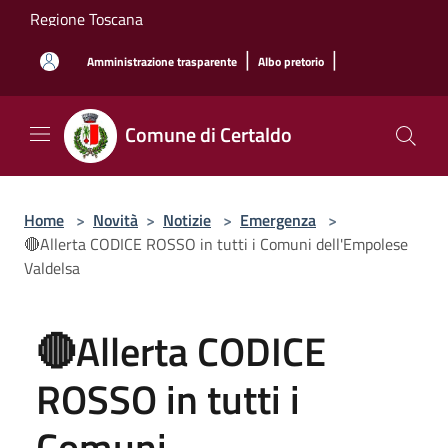
Salta al contenuto principale
Regione Toscana
|
|
Amministrazione trasparente
Albo pretorio
Comune di Certaldo
Home
>
Novità
>
Notizie
>
Emergenza
>
🔴Allerta CODICE ROSSO in tutti i Comuni dell'Empolese
Valdelsa
🔴Allerta CODICE
ROSSO in tutti i
Comuni