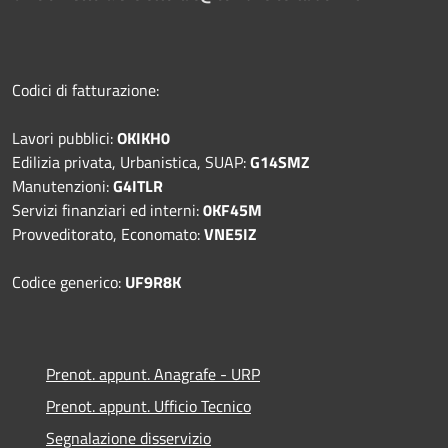
Codici di fatturazione:
Lavori pubblici:
OKIKH0
Edilizia privata, Urbanistica, SUAP:
G14SMZ
Manutenzioni:
G4ITLR
Servizi finanziari ed interni:
0KF45M
Provveditorato, Economato:
VNE5IZ
Codice generico:
UF9R8K
Prenot. appunt. Anagrafe - URP
Prenot. appunt. Ufficio Tecnico
Segnalazione disservizio