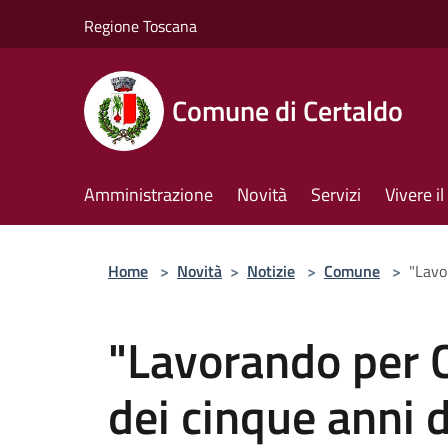
Salta al contenuto principale
Regione Toscana
Comune di Certaldo
Amministrazione
Novità
Servizi
Vivere 
Home
>
Novità
>
Notizie
>
Comune
>
"Lavo
"Lavorando per C
dei cinque anni 