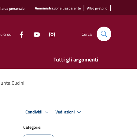
|
|
Amministrazione trasparente
Albo pretorio
l'area personale
uici su
Cerca
Tutti gli argomenti
iunta Cucini
Condividi
Vedi azioni
Categorie: