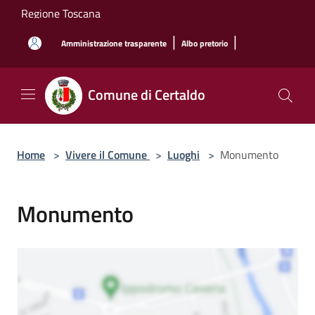
Salta al contenuto principale
Regione Toscana
|
|
Amministrazione trasparente
Albo pretorio
Comune di Certaldo
Home
>
Vivere il Comune
>
Luoghi
>
Monumento
Monumento