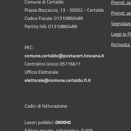
Comune di Certaldo
Prenot. a
Piazza Boccaccio, 13 - 50052 - Certaldo
Prenot. ap
Codice Fiscale: 01310860489
Segnalazi
Partita IVA: 01310860489
Leggi le 
Richiesta
PEC:
comune.certaldo@postacert.toscana.it
Centralino Unico: 05716611
Ufficio Elettorale:
elettorale@comune.certaldo.fi.it
Codici di fatturazione:
Lavori pubblici:
OKIKH0
Edilizia privata, Urbanistica, SUAP: