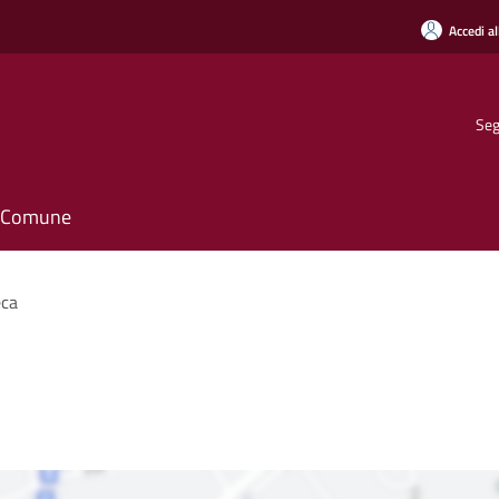
Accedi al
Seg
il Comune
eca