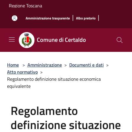
Salta al contenuto principale
Regione Toscana
|
|
Amministrazione trasparente
Albo pretorio
Comune di Certaldo
Home
>
Amministrazione
>
Documenti e dati
>
Atto normativo
>
Regolamento definizione situazione economica
equivalente
Regolamento
definizione situazione