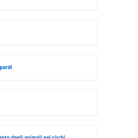
opardi
to degli animali nei circhi