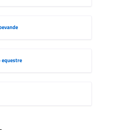
 bevande
o equestre