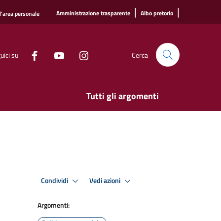
|
|
Amministrazione trasparente
Albo pretorio
l'area personale
uici su
Cerca
Tutti gli argomenti
Condividi
Vedi azioni
Argomenti: