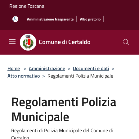
Salta al contenuto principale
Regione Toscana
|
|
Amministrazione trasparente
Albo pretorio
Comune di Certaldo
Home
>
Amministrazione
>
Documenti e dati
>
Atto normativo
>
Regolamenti Polizia Municipale
Regolamenti Polizia
Municipale
Regolamenti di Polizia Municipale del Comune di
Certaldo