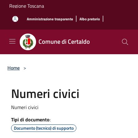
Salta al contenuto principale
Regione Toscana
|
|
Amministrazione trasparente
Albo pretorio
Comune di Certaldo
Home
>
Numeri civici
Numeri civici
Tipi di documento
:
Documento (tecnico) di supporto