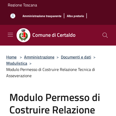
Salta al contenuto principale
Regione Toscana
|
|
Amministrazione trasparente
Albo pretorio
Comune di Certaldo
Home
>
Amministrazione
>
Documenti e dati
>
Modulistica
>
Modulo Permesso di Costruire Relazione Tecnica di
Asseverazione
Modulo Permesso di
Costruire Relazione