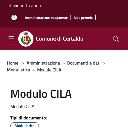
Salta al contenuto principale
Regione Toscana
|
|
Amministrazione trasparente
Albo pretorio
Comune di Certaldo
Home
>
Amministrazione
>
Documenti e dati
>
Modulistica
>
Modulo CILA
Modulo CILA
Modulo CILA
Tipi di documento
:
Modulistica