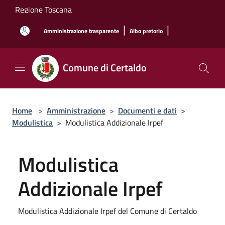
Salta al contenuto principale
Regione Toscana
|
|
Amministrazione trasparente
Albo pretorio
Comune di Certaldo
Home
>
Amministrazione
>
Documenti e dati
>
Modulistica
>
Modulistica Addizionale Irpef
Modulistica
Addizionale Irpef
Modulistica Addizionale Irpef del Comune di Certaldo