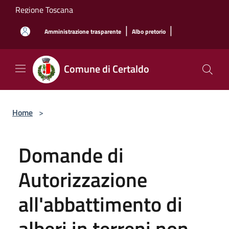
Salta al contenuto principale
Regione Toscana
|
|
Amministrazione trasparente
Albo pretorio
Comune di Certaldo
Home
>
Domande di
Autorizzazione
all'abbattimento di
alberi in terreni non