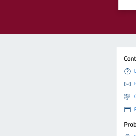
Cont
Prob