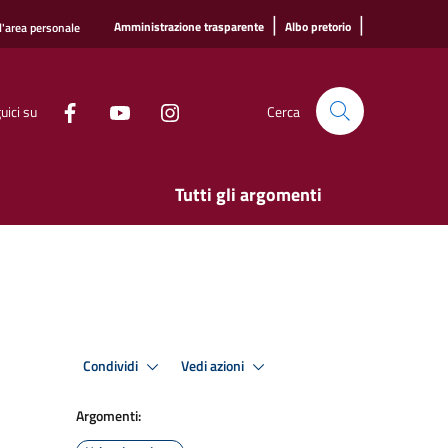
|
|
Amministrazione trasparente
Albo pretorio
l'area personale
uici su
Cerca
Tutti gli argomenti
Condividi
Vedi azioni
Argomenti: