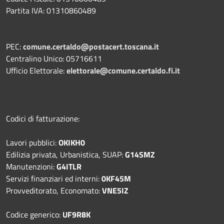
Partita IVA: 01310860489
PEC:
comune.certaldo@postacert.toscana.it
Centralino Unico: 05716611
Ufficio Elettorale:
elettorale@comune.certaldo.fi.it
Codici di fatturazione:
Lavori pubblici:
OKIKH0
Edilizia privata, Urbanistica, SUAP:
G14SMZ
Manutenzioni:
G4ITLR
Servizi finanziari ed interni:
0KF45M
Provveditorato, Economato:
VNE5IZ
Codice generico:
UF9R8K