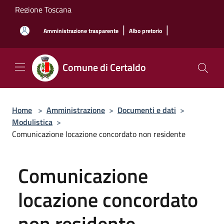
Salta al contenuto principale
Regione Toscana
|
|
Amministrazione trasparente
Albo pretorio
Comune di Certaldo
Home
>
Amministrazione
>
Documenti e dati
>
Modulistica
>
Comunicazione locazione concordato non residente
Comunicazione
locazione concordato
non residente