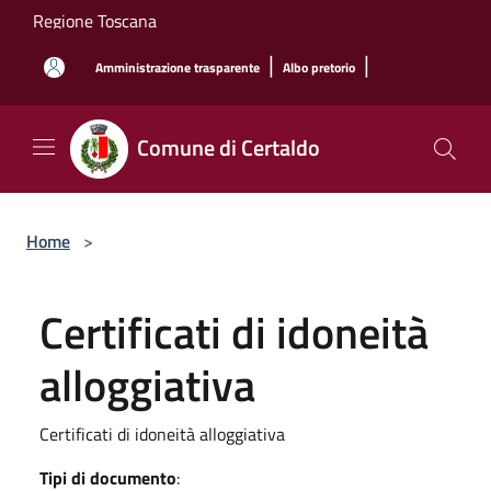
Salta al contenuto principale
Regione Toscana
|
|
Amministrazione trasparente
Albo pretorio
Comune di Certaldo
Home
>
Certificati di idoneità
alloggiativa
Certificati di idoneità alloggiativa
Tipi di documento
: