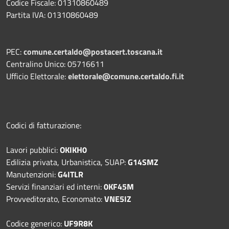
Codice Fiscale: 01310860489
Partita IVA: 01310860489
PEC:
comune.certaldo@postacert.toscana.it
Centralino Unico: 05716611
Ufficio Elettorale:
elettorale@comune.certaldo.fi.it
Codici di fatturazione:
Lavori pubblici:
OKIKH0
Edilizia privata, Urbanistica, SUAP:
G14SMZ
Manutenzioni:
G4ITLR
Servizi finanziari ed interni:
0KF45M
Provveditorato, Economato:
VNE5IZ
Codice generico:
UF9R8K